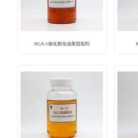
XGA-1催化裂化油浆阻垢剂