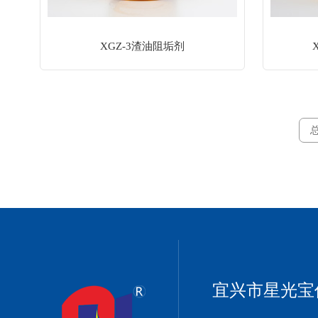
XGZ-3渣油阻垢剂
总
宜兴市星光宝