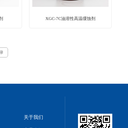
剂
XGC-7C油溶性高温缓蚀剂
录
关于我们